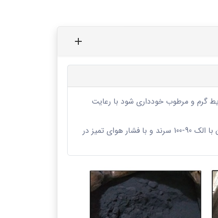
رایط گرم و مرطوب خودداری شود با رعایت
1-2- کلوخه ها در صورت امکان با الک 90-100 سرند و با فشار هوای تمیز در