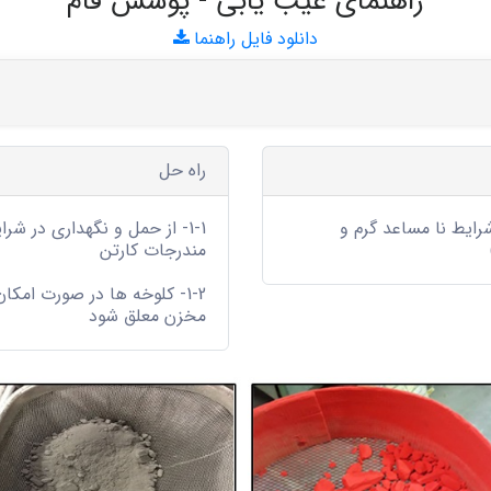
راهنمای عیب یابی - پوشش فام
دانلود فایل راهنما
راه حل
رایط نا مساعد گرم و
1-1- از حمل و نگهداری در ش
مندرجات کارتن
مخزن معلق شود