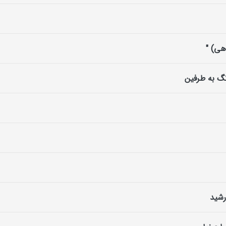
ی) "
گ به طرفین
رشید