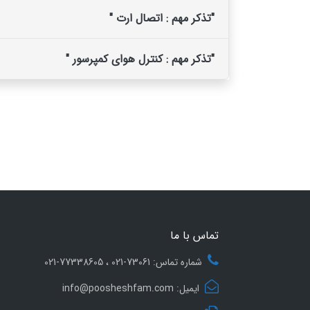
"تذکر مهم : اتصال ارت "
"تذکر مهم : کنترل هوای کمپرسور "
تماس با ما
شماره تماس: 73061-021 ، 77338605-021
ایمیل: info@poosheshfam.com