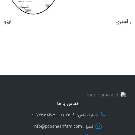
ایزو کیفیت
تماس با ما
شماره تماس: 73061-021 ، 77338605-021
ایمیل: info@poosheshfam.com