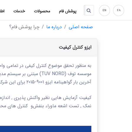
پوشش فام
محصولات
خدمات
اطل
EN
FA
صفحه اصلی
درباره ما
چرا پوشش فام؟
ایزو کنترل کیفیت
به منظور تحقق موضوع کنترل کیفی در تمامی وا
موسسه توف
(TUV NORD)
مبتنی بر سیستم مدیری
آخرین بار گواهینامه ایزو 9001-2015 برای این شرکت صادر و بروزرسانی گردید.
کیفیت آزمایش هایی نظیر واکنش پذیری , انداز
نمک , تست اشعه ماوراء بنفش
و کنترل های محیط