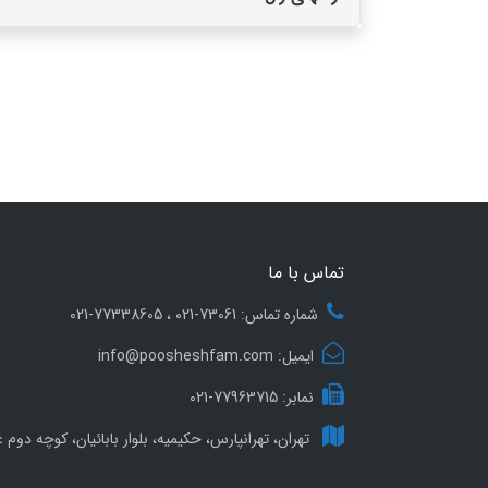
تماس با ما
شماره تماس: 73061-021 ، 77338605-021
ایمیل: info@poosheshfam.com
نمابر: 77963715-021
تهران، تهرانپارس، حکیمیه، بلوار بابائیان، کوچه دوم غ