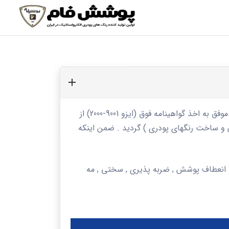
نخستین بار در سال 2007 میلادی موفق به اخذ گواهینامه فوق (ایزو 9001-2000) از
ون و ساخت رنگهای پودری ) گردید . ضمن اینکه
 انعطاف پوشش , ضربه پذیری , سختی , مه