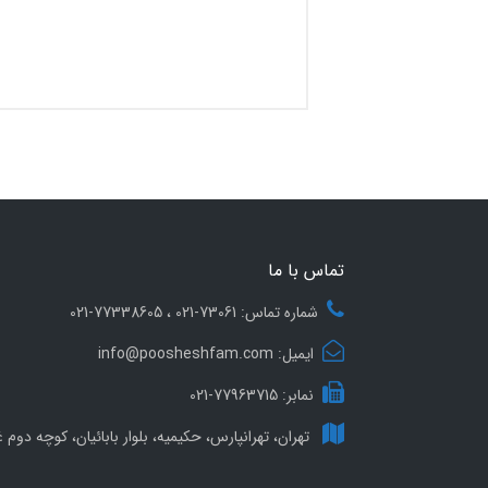
تماس با ما
شماره تماس: 73061-021 ، 77338605-021
ایمیل: info@poosheshfam.com
نمابر: 77963715-021
تهران، تهرانپارس، حکیمیه، بلوار بابائیان، کوچه دوم غ