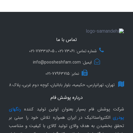
تماس با ما
شماره تماس: 73061-021 ، 77338605-021
ایمیل: info@poosheshfam.com
نمابر: 77963715-021
تهران، تهرانپارس، حکیمیه، بلوار بابائیان، کوچه دوم غربی، پلاک 8
درباره پوشش فام
شرکت پوشش فام بسپار بعنوان اولین تولید کننده
رنگهای
پودری
الکترواستاتیک در ایران همواره تلاش خود را مبنی بر
تحقق بخشیدن به هدف والای تولید کالای با کیفیت و متناسب