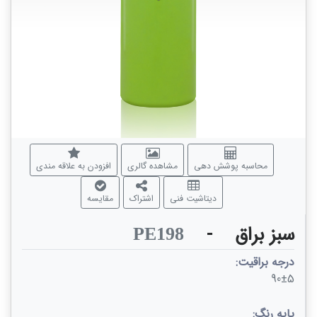
محاسبه پوشش دهی
مشاهده گالری
افزودن به علاقه مندی
دیتاشیت فنی
اشتراک
مقایسه
سبز براق
-
PE198
درجه براقیت:
90±5
پایه رنگ: