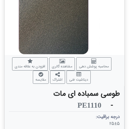
محاسبه پوشش دهی
مشاهده گالری
افزودن به علاقه مندی
دیتاشیت فنی
اشتراک
مقایسه
طوسی سمباده ای مات
-
PE1110
درجه براقیت:
25±5