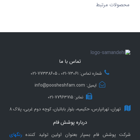
محصولات مرتبط
تماس با ما
شماره تماس: 73061-021 ، 77338605-021
ایمیل: info@poosheshfam.com
نمابر: 77963715-021
تهران، تهرانپارس، حکیمیه، بلوار بابائیان، کوچه دوم غربی، پلاک 8
درباره پوشش فام
شرکت پوشش فام بسپار بعنوان اولین تولید کننده
رنگهای