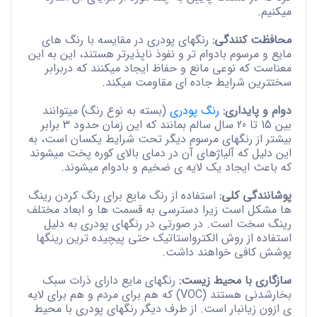
میکنیم.
محافظت کنندگی:
رنگهای پودری در مقایسه با رنگ های
مایع و مرسوم بادوام تر و نفوذ ناپذیرتر هستند، این به این
معناست که نوعی مانع و حفاظ ایجاد میکنند که دربرابر
سختترین شرایط جاده ای مقاومت میکند.
دوام و پایداری:
رنگ پودری
(بسته به نوع رنگ) میتوانند
بین 15 تا 20 سال سالم بمانند که این زمان حدود 3 برابر
بیشتر از رنگهای مرسوم دیگر تحت شرایط یکسان است، به
این دلیل که آلیاژهای آن در دمای بالای کوره پخت میشوند
که باعث ایجاد یک لایه ی ضخیم و بادوام میشوند.
پوشانندگی کلی:
استفاده از رنگ مایع برای رنگ کردن رینگ
ها مشکل است زیرا دسترسی به قسمت ها و ابعاد مختلف
رینگ سخت است. در صورتی در رنگهای پودری به دلیل
استفاده از روش الکترواستاتیک حتی پیچیده ترین رینگها
پوشش کافی خواهند داشت.
سازگاری با محیط زیست:
رنگهای مایع دارای ذرات سبک
بخارشدنی هستند (VOC) که هم برای مردم و هم برای لایه
ی ازون زیانبار است. از طرف دیگر رنگهای پودری با محیط