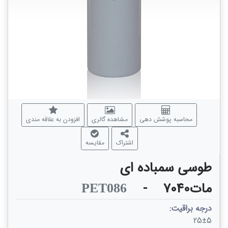
محاسبه پوشش دهی
مشاهده گالری
افزودن به علاقه مندی
اشتراک
مقایسه
طوسی سمباده ای
مات7040
-
PET086
درجه براقیت:
25±5