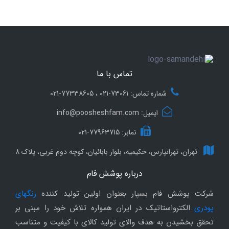
تماس با ما
شماره تماس: 73061-021 ، 77338605-021
ایمیل: info@poosheshfam.com
نمابر: 77963715-021
تهران، تهرانپارس، حکیمیه، بلوار بابائیان، کوچه دوم غربی، پلاک 8
درباره پوشش فام
شرکت پوشش فام بسپار بعنوان اولین تولید کننده
رنگهای
پودری
الکترواستاتیک در ایران همواره تلاش خود را مبنی بر
تحقق بخشیدن به هدف والای تولید کالای با کیفیت و متناسب