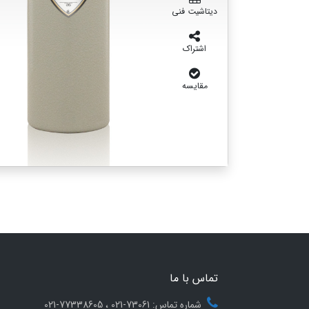
دیتاشیت فنی
اشتراک
مقایسه
تماس با ما
شماره تماس: 73061-021 ، 77338605-021