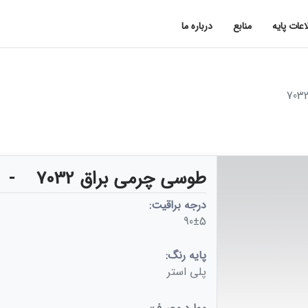
اعات پایه
منابع
درباره ما
طوسی چرمی براق 7032
-
درجه براقیت:
90±5
پایه رنگ:
پلی استر