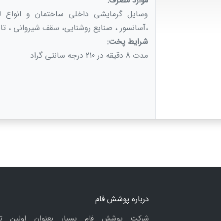
موارد مصرف:
وسایل گرمایشی داخلی ساختمان و انواع ل
،آسانسور ، صنایع روشنایی، سقف شیروانی ، تابل
شرایط پخت:
مدت 8 دقیقه در 210 درجه سانتی گراد
درباره پوشش فام
شرکت پوشش فام بسپار بعنوان اولین ت