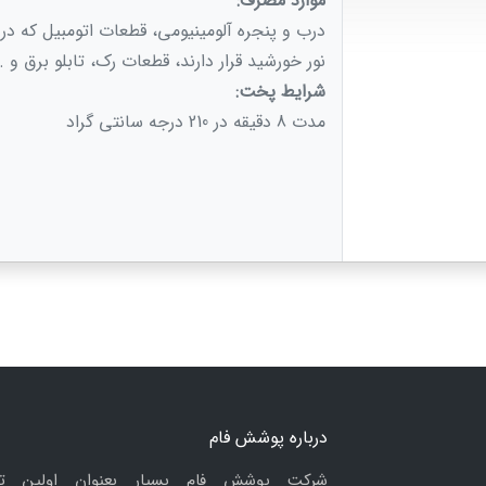
موارد مصرف:
درب و پنجره آلومینیومی، قطعات اتومبیل كه د
نور خورشید قرار دارند، قطعات رک، تابلو برق و ..
شرایط پخت:
مدت 8 دقیقه در 210 درجه سانتی گراد
درباره پوشش فام
شرکت پوشش فام بسپار بعنوان اولین ت