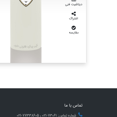
دیتاشیت فنی
اشتراک
مقایسه
تماس با ما
شماره تماس: 73061-021 ، 77338605-021