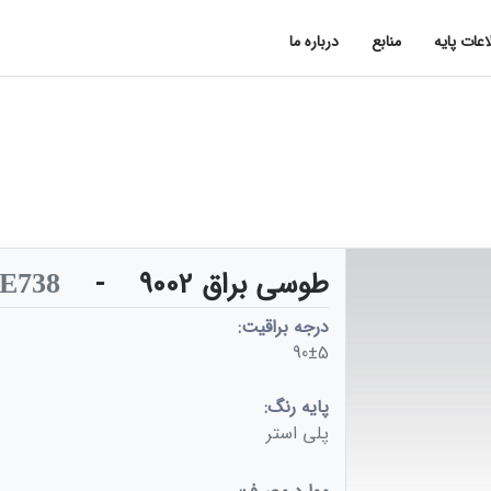
اعات پایه
منابع
درباره ما
طوسی براق 9002
-
E738
درجه براقیت:
90±5
پایه رنگ:
پلی استر