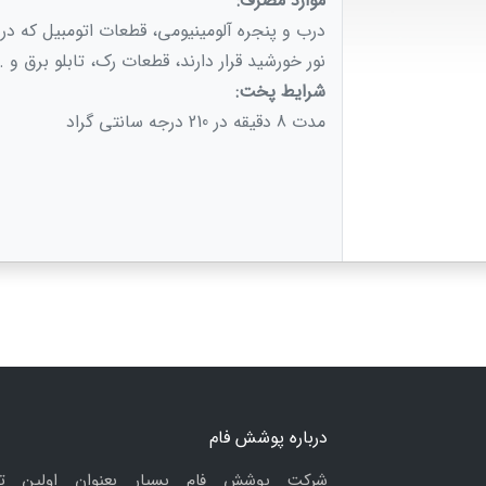
موارد مصرف:
درب و پنجره آلومینیومی، قطعات اتومبیل كه د
نور خورشید قرار دارند، قطعات رک، تابلو برق و ..
شرایط پخت:
مدت 8 دقیقه در 210 درجه سانتی گراد
درباره پوشش فام
شرکت پوشش فام بسپار بعنوان اولین ت