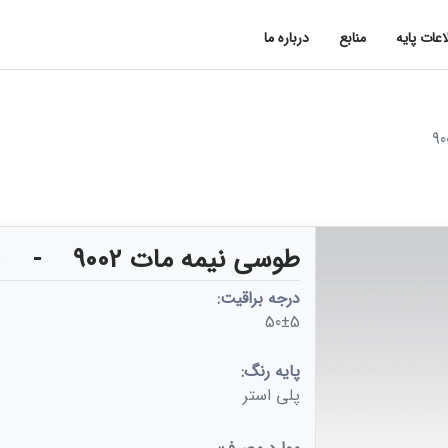
اعات پایه
منابع
درباره ما
طوسی نیمه مات 9002
-
3
درجه براقیت:
50±5
پایه رنگ:
پلی استر