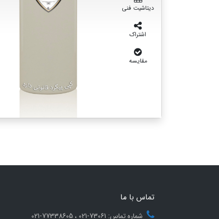
دیتاشیت فنی
اشتراک
مقایسه
تماس با ما
شماره تماس: 73061-021 ، 77338605-021