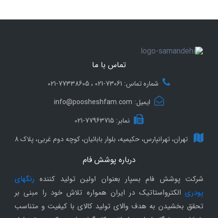
تماس با ما
شماره تماس: 73061-021 ، 77338605-021
ایمیل: info@poosheshfam.com
نمابر: 77963715-021
تهران، تهرانپارس، حکیمیه، بلوار بابائیان، کوچه دوم غربی، پلاک 8
درباره پوشش فام
شرکت پوشش فام بسپار بعنوان اولین تولید کننده
رنگهای
پودری
الکترواستاتیک در ایران همواره تلاش خود را مبنی بر
تحقق بخشیدن به هدف والای تولید کالای با کیفیت و متناسب