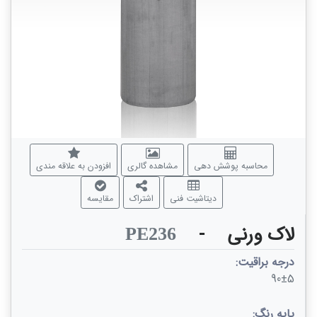
محاسبه پوشش دهی
مشاهده گالری
افزودن به علاقه مندی
دیتاشیت فنی
اشتراک
مقایسه
لاک ورنی
-
PE236
درجه براقیت:
90±5
پایه رنگ: