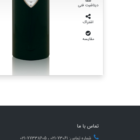
دیتاشیت فنی
اشتراک
مقایسه
تماس با ما
شماره تماس: 73061-021 ، 77338605-021