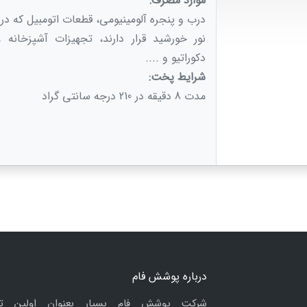
موارد مصرف:
درب و پنجره آلومینیومی، قطعات اتومبیل كه د
نور خورشید قرار دارند، تجهیزات آشپزخانه 
دکوراتیو و ....
شرایط پخت:
مدت 8 دقیقه در 210 درجه سانتی گراد
درباره پوشش فام
شرکت پوشش فام بسپار بعنوان اولین ت