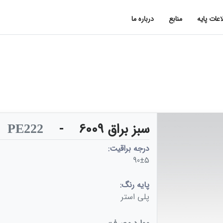
اعات پایه
منابع
درباره ما
سبز براق 6009
-
PE222
درجه براقیت:
90±5
پایه رنگ:
پلی استر