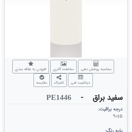
محاسبه پوشش دهی
مشاهده گالری
افزودن به علاقه مندی
دیتاشیت فنی
اشتراک
مقایسه
سفید براق
-
PE1446
درجه براقیت:
90±5
پایه رنگ: