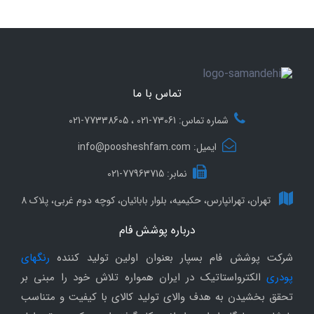
تماس با ما
شماره تماس: 73061-021 ، 77338605-021
ایمیل: info@poosheshfam.com
نمابر: 77963715-021
تهران، تهرانپارس، حکیمیه، بلوار بابائیان، کوچه دوم غربی، پلاک 8
درباره پوشش فام
شرکت پوشش فام بسپار بعنوان اولین تولید کننده
رنگهای
پودری
الکترواستاتیک در ایران همواره تلاش خود را مبنی بر
تحقق بخشیدن به هدف والای تولید کالای با کیفیت و متناسب