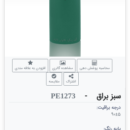
محاسبه پوشش دهی
مشاهده گالری
افزودن به علاقه مندی
اشتراک
مقایسه
سبز براق
-
PE1273
درجه براقیت:
90±5
پایه رنگ: