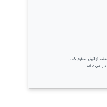
لف از قبيل صنايع رك،
دارا مي باشد.