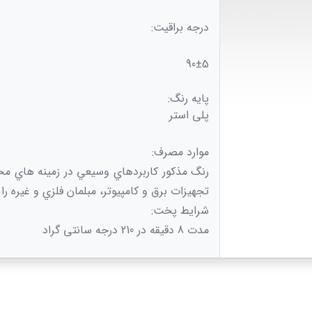
درجه براقیت:
90±5
پایه رنگ:
پلی استر
موارد مصرف:
رنگ مذكور كاربردهاي وسيعي در زمينه هاي مخت
تجهيزات برق و كامپيوتر، مبلمان فلزي و غيره را 
شرایط پخت:
مدت 8 دقیقه در 210 درجه سانتی گراد