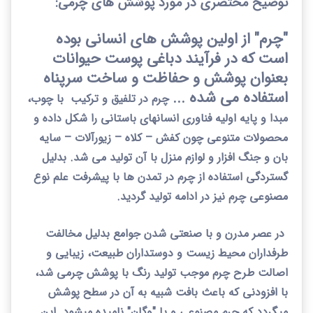
توضیح مختصری در مورد پوشش های چرمی:
"چرم" از اولین پوشش های انسانی بوده
است که در فرآیند دباغی پوست حیوانات
بعنوان پوشش و حفاظت و ساخت سرپناه
استفاده می شده ...
چرم در تلفیق
و ترکیب
با چوب،
مبدا و پایه اولیه فناوری انسانهای باستانی را شکل داده و
محصولات متنوعی چون کفش
–
کلاه
–
زیورآلات
–
سایه
بان و جنگ افزار و لوازم منزل با آن تولید می شد. بدلیل
گستردگی استفاده از چرم در تمدن ها با پیشرفت علم نوع
مصنوعی چرم نیز در ادامه تولید گردید.
در عصر مدرن و با صنعتی شدن جوامع بدلیل مخالفت
طرفداران محیط زیست و دوستداران طبیعت، زیبایی و
اصالت طرح چرم موجب تولید رنگ با پوشش چرمی شد،
با افزودنی که باعث بافت شبیه به آن در سطح پوشش
میگردد که چرم مصنوعی و یا "وگان" نامیده میشود. این