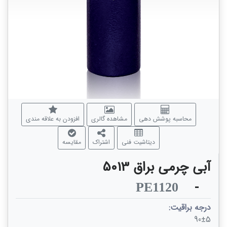
محاسبه پوشش دهی
مشاهده گالری
افزودن به علاقه مندی
دیتاشیت فنی
اشتراک
مقایسه
آبی چرمی براق 5013
-
PE1120
درجه براقیت:
90±5