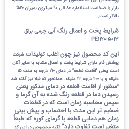
بازار با ضخامت استاندارد 80 الی 90 میکرون بمیزان 20%
بالاتر است.
شرایط پخت و اعمال رنگ آ
بی چرمی براق
PE
5013-1120
این کد محصول نیز چون اغلب تولیدات
شرکت
پوشش فام دارای شرایط پخت و اعمال مشابه با سایر آنان
است یعنی "اقامت قطعه" در دمای 190 درجه به مدت 15
دقیقه و یا 200 درجه 13 دقیقه. همانطور که قبلا نیز گفته شد
منظور از اقامت قطعه در دمای مذکور یعنی
"
رسیدن دما در قطعه رنگ شده به آن گرما و
سپس محاسبه زمان است که در قطعات
ضخیم تر این مدت با احتساب و پیش بینی
زمان هم دمایی قطعه با گرمای کوره که طبعاً
متغیر است تفاوت دارد"
نکته مخصوص در این کد