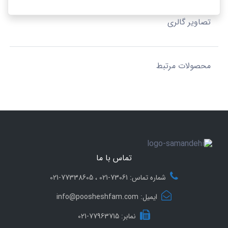
تصاویر گالری
محصولات مرتبط
تماس با ما
شماره تماس: 73061-021 ، 77338605-021
ایمیل: info@poosheshfam.com
نمابر: 77963715-021