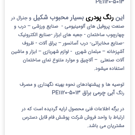
PE
5013-1120
این
رنگ پودری
بسیار محبوب شکیل
و جنرال در
صنعت پروفیل های آلومینیومی - صنایع ورزشی
–
درب و
چهارچوب ساختمان - جعبه های ابزار -صنایع الکترونیک
-صنایع مخابراتی- درب آسانسور
–
یراق آلات - ظروف
آشپزخانه
–
مبلمان شهری - لوازم شهربازی
–
ابزار و ماشین
آلات صنعتی
–
آلاچیق و موارد متنوع نمای ساختمان
استفاده میشود.
توصیه ها و پیشنهادهای نحوه بهینه نگهداری و مصرف
آبی
چرمی براق 5013-1120
PE
رنگ
در برگه اطلاعات فنی محصول ارایه گردیده است که در
ارتباط با واحد فروش شرکت پوشش فام قابل دسترس
مشتریان می باشد.