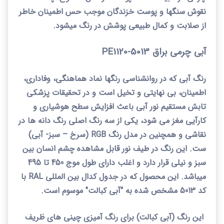
نقوش سنگها و پوست خزندگان موجب حس اطمینان خاطر
از صلابت و کمال طبیعی پوشش در رنگ میشود.
آبی چرمی براق 5013-1120
PE
رنگ آبی که در روانشناسی رنگها نماد هماهنگی، وفاداری،
اطمینان، بی نهایتی و تخیل است و در تحقیقات پزشکی
تابش مستقیم نور آبی باعث افزایش سطح هوشیاری و
کارآیی مغز می شود، یکی از سه رنگ اصلی رنگ دانه ها در
نقاشی و همچنین در مدل رنگ
RGB
(سرخ
–
سبز- آبی)
ست. این رنگ در طیف نور قابل مشاهده چشم انسان بین
سبز و نیلی قرار دارد و اغلب دارای طول موج 450 تا 495
میباشد. این محصول
که در جدول کدال بین المللی
RAL
با
کد 5013 مشخص شده به "آبی کبالت" موسوم است.
این رنگ (آبی کبالت) برای رنگ آمیزی چینی های ظریف