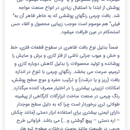
پوشش از ابتدا با استقبال زیادی در انواع صنعت مواجه
شد. بافت چرمی رنگهای پوششی که به خاطر ظاهر آن به"
فیلی" هم موسوم است موجب زیبایی محصول و القاء حس
استحکام در عین ظرافت میشود.
ضمناً بدلیل نوع بافت ظاهری در سطوح قطعات
فلزی، خط
و خش و عیوب جزئی ناشی از فلز کاری و برش و سایش را
پوشانده و تولید محصولات را بدلیل کاهش دوباره کاری و
ترمیم، سرعت می بخشد. رنگهای چرمی با تنوع در اندازه
بافت (ریز و یا درشت) و ترکیب حفره و موج سطح پوشش،
امکانات تزیینی بیشتری را در اختیار مصرف کننده میگذارد.
رنگ چرمی در صنعت ساخت ابزارآلات کارگاهی از پیشینه
طولانی تری برخوردار است چرا که به دلیل سطح موجدار
دارای ایمنی بیشتری برای استفاده ابزار دستی (مانند چکش
–
اره دستی
–
پیچ گوشتی و...) می باشد. فراوانی طرح
چرمی در طبیعت مانند پوست درختان، سطوح تپه ها،