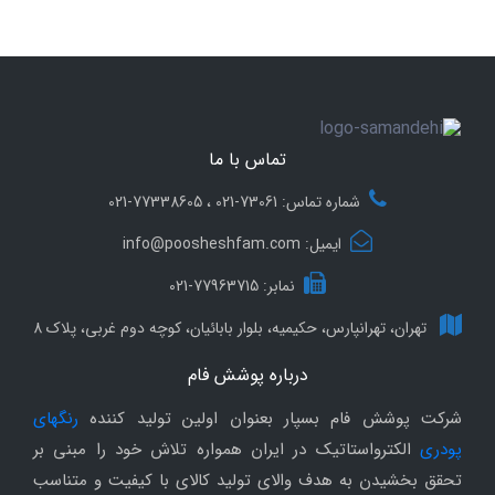
تماس با ما
شماره تماس: 73061-021 ، 77338605-021
ایمیل: info@poosheshfam.com
نمابر: 77963715-021
تهران، تهرانپارس، حکیمیه، بلوار بابائیان، کوچه دوم غربی، پلاک 8
درباره پوشش فام
شرکت پوشش فام بسپار بعنوان اولین تولید کننده
رنگهای
پودری
الکترواستاتیک در ایران همواره تلاش خود را مبنی بر
تحقق بخشیدن به هدف والای تولید کالای با کیفیت و متناسب