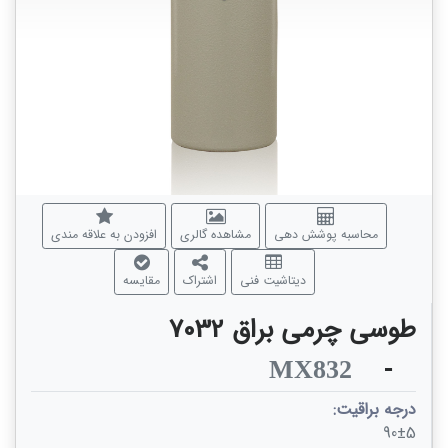
محاسبه پوشش دهی
مشاهده گالری
افزودن به علاقه مندی
دیتاشیت فنی
اشتراک
مقایسه
طوسی چرمی براق 7032
-
MX832
درجه براقیت:
90±5