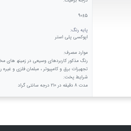
درجه براقیت:
90±5
پایه رنگ:
اپوکسی پلی استر
موارد مصرف:
رنگ مذکور کاربردھای وسیعی در زمینھ ھای مخت
تجھیزات برق و کامپیوتر ، مبلمان فلزی و غیره را
شرایط پخت:
مدت 8 دقیقه در 210 درجه سانتی گراد