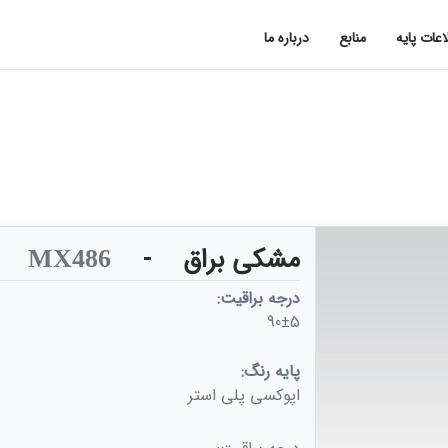
اعات پایه
منابع
درباره ما
مشکی براق
-
MX486
درجه براقیت:
90±5
پایه رنگ:
اپوکسی پلی استر