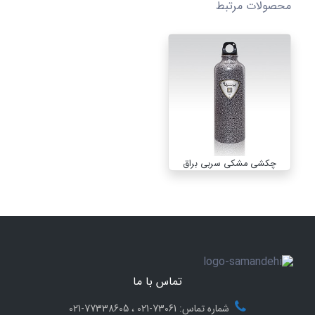
محصولات مرتبط
چکشی مشکی سربی براق
تماس با ما
شماره تماس: 73061-021 ، 77338605-021