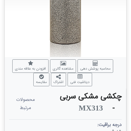
محاسبه پوشش دهی
مشاهده گالری
افزودن به علاقه مندی
دیتاشیت فنی
اشتراک
مقایسه
چکشی مشکی سربی
محصولات
-
MX313
مرتبط
درجه براقیت: