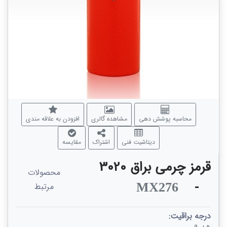
محاسبه پوشش دهی
مشاهده گالری
افزودن به علاقه مندی
دیتاشیت فنی
اشتراک
مقایسه
قرمز چرمی براق 3020
محصولات
-
MX276
مرتبط
درجه براقیت: