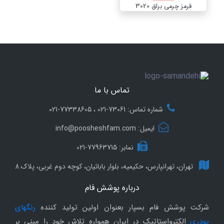
قرمز چرمی براق 3020
تماس با ما
شماره تماس: 73061-021 ، 77338605-021
ایمیل: info@poosheshfam.com
نمابر: 77963715-021
تهران، تهرانپارس، حکیمیه، بلوار بابائیان، کوچه دوم غربی، پلاک 8
درباره پوشش فام
شرکت پوشش فام بسپار بعنوان اولین تولید کننده
رنگهای
پودری
الکترواستاتیک در ایران همواره تلاش خود را مبنی بر