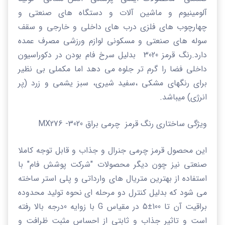
آلومینیوم و ماشین آلات و دستگاه های صنعتی و
چهارچوب های فلزی درب های داخلی و خارجی و سقف
سوله های صنعتی و مسکونی لوازم ورزشی مصرف عمده
دارد.
رنگ قرمز 3020 بدلیل سرخ فام بودن در دکوراسیون
داخلی فضا را گرم تر جلوه می دهد اما مکملی بی نظیر
برای رنگهای مشکی ،سفید شیری، سبز یشمی و زرد (پر
انرژی) میباشد.
ویژگی ساختاری رنگ قرمز چرمی براق
3020-
MX276
این محصول قرمز چرمی
جنرال و جذاب و قابل توجه کاملا
صنعتی نیز چون دیگر محصولات "شرکت پوشش فام" با
استفاده از بهترین متریال های وارداتی و پلی استر ساخته
می شود که بدلیل کنترل دو مرحله ای نحوه تولید محدوده
براقیت آن تا 100
±
5 در مقیاس
G
با زوایه 0درجه بالا رفته
است و تاثیر جذاب و ثابتی از احساس مثبت ظرافت و