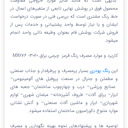
بدیهی است که مانند سایر موارد خروجی مقاومت
محصول فوق در پوشش نهایی تابعی از متغیرهای اعمال در
خط رنگ مشتری است که بررسی فنی در صورت درخواست
ایشان و یا نیاز توسط واحد پشتیبانی و خدمات پس از
فروش شرکت پوشش فام بعنوان وظیفه ذاتی واحد انجام
میشود.
کاربرد و موارد مصرف رنگ قرمز چرمی براق
3020-
MX276
این
رنگ پودری
بسیار پرمصرف و پرطرفدار
و جذاب صنعتی
و مطمئن
و جنرال در صنعت پروفیل های آلومینیومی
–
صنایع ورزشی
–
درب و چهارچوب ساختمان
–
جعبه های
ابزار
–
یراق آلات
–
ظروف آشپزخانه
–
مبلمان شهری
–
لوازم
شهربازی
–
ابزار و ماشین آلات صنعتی
–
و آتش نشانی
موارد متنوع دکوراسیون ساختمان استفاده میشود.
توصیه ها و پیشنهادهای نحوه بهینه نگهداری و مصرف