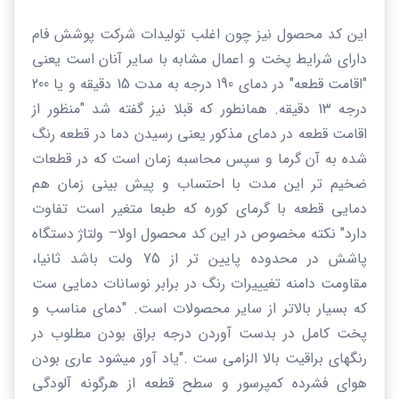
این کد محصول نیز چون اغلب تولیدات
شرکت پوشش فام
دارای شرایط پخت و اعمال مشابه با سایر آنان است یعنی
"اقامت قطعه" در دمای 190 درجه به مدت 15 دقیقه و یا 200
درجه 13 دقیقه. همانطور که قبلا نیز گفته شد "
منظور از
اقامت قطعه در دمای مذکور یعنی رسیدن دما در قطعه رنگ
شده به آن گرما و سپس محاسبه زمان است که در قطعات
ضخیم تر این مدت با احتساب و پیش بینی زمان هم
دمایی قطعه با گرمای کوره که طبعا متغیر است تفاوت
دارد"
نکته مخصوص در این کد محصول اولا
–
ولتاژ دستگاه
پاشش در محدوده پایین تر از 75 ولت باشد ثانیا،
مقاومت دامنه تغیییرات رنگ در برابر نوسانات دمایی ست
که بسیار بالاتر از سایر محصولات است. "دمای مناسب و
پخت کامل در بدست آوردن درجه براق بودن مطلوب در
رنگهای براقیت بالا الزامی ست ."یاد آور میشود عاری بودن
هوای فشرده کمپرسور و سطح قطعه از هرگونه آلودگی