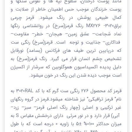
مانند پوست درختان، سطوح تپه ها و نقوش سنگها و
پوست خزندگان موجب حس اطمینان خاطر از صلابت و
کمال طبیعی پوشش در رنگ میشود.
قرمز چرمی
براق
3020-
MX276
رنگ
قرمز(سرخ) در روانشناسی رنگها
نماد شجاعت
–
عشق زمین– هیجان
–
خطر
–
مقاومت–
فداکاری– جذابیت و توجه است. قرمز(سرخ) رنگی ست
که درپایین ترین طیف های فرکانس (بسامد) نورقابل
تشخیص چشم انسان قرار می گیرد. رنگ قرمز(سرخ) به
دلیل پدیده اکسیداسیون هموگلوبین که سرشار از اکسیژن
است موجب دیده شدن این رنگ در خون میشود.
قرمز کد محصول 276 رنگی ست گرم که با کد
RAL
3020 به
نام" قرمز ترافیکی" نیز شناخته میشود.
قرمز در گروه رنگهای
غیر ترکیبی و اصلی (چهار رنگ اصلی قرمز– سبز
–
زرد–
آبی) قرار دارد و در نور مرئی دارای درخشش مقیاس
S
به
میزان حداکثر 0100%
±
5 با زاویه 0 درجه است که
با طول