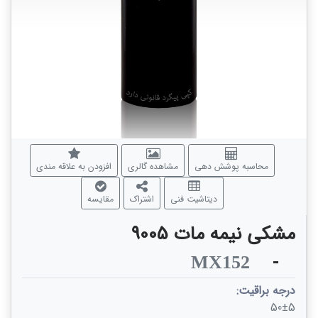
محاسبه پوشش دهی
مشاهده گالری
افزودن به علاقه مندی
دیتاشیت فنی
اشتراک
مقایسه
مشکی نیمه مات 9005
-
MX152
درجه براقیت:
50±5