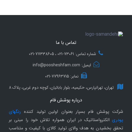
تماس با ما
شماره تماس: 73061-021 ، 77338605-021
ایمیل: info@poosheshfam.com
نمابر: 77963715-021
تهران، تهرانپارس، حکیمیه، بلوار بابائیان، کوچه دوم غربی، پلاک 8
درباره پوشش فام
شرکت پوشش فام بسپار بعنوان اولین تولید کننده
رنگهای
پودری
الکترواستاتیک در ایران همواره تلاش خود را مبنی بر
تحقق بخشیدن به هدف والای تولید کالای با کیفیت و متناسب