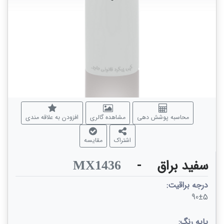
محاسبه پوشش دهی
مشاهده گالری
افزودن به علاقه مندی
اشتراک
مقایسه
سفید براق
-
MX1436
درجه براقیت:
90±5
پایه رنگ: