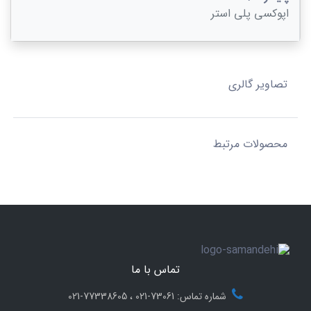
اپوکسی پلی استر
تصاویر گالری
محصولات مرتبط
تماس با ما
شماره تماس: 73061-021 ، 77338605-021