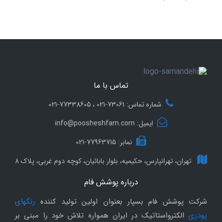
تماس با ما
شماره تماس: 73061-021 ، 77338605-021
ایمیل: info@poosheshfam.com
نمابر: 77963715-021
تهران، تهرانپارس، حکیمیه، بلوار بابائیان، کوچه دوم غربی، پلاک 8
درباره پوشش فام
شرکت پوشش فام بسپار بعنوان اولین تولید کننده
رنگهای
پودری
الکترواستاتیک در ایران همواره تلاش خود را مبنی بر