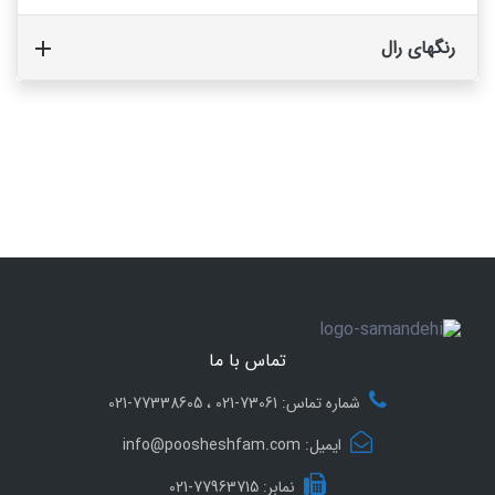
رنگهای رال
تماس با ما
شماره تماس: 73061-021 ، 77338605-021
ایمیل: info@poosheshfam.com
نمابر: 77963715-021