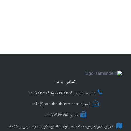
تماس با ما
شماره تماس: 73061-021 ، 77338605-021
ایمیل: info@poosheshfam.com
نمابر: 77963715-021
تهران، تهرانپارس، حکیمیه، بلوار بابائیان، کوچه دوم غربی، پلاک 8