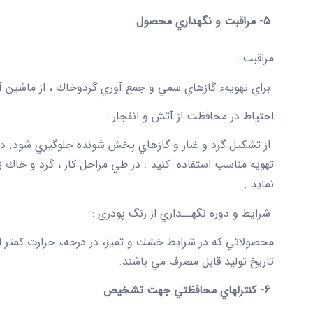
5- مراقبت و نگهداري محصول
مراقبت :
براي تهويهء گازهاي سمي و جمع آوري گردوخاك ، از ماشين آ
احتياط در محافظت از آتش و انفجار :
از تشكيل گرد و غبار و گازهاي پخش شونده جلوگيري شود. در 
تهويه مناسب استفاده كنيد . در طي مراحل كار ، گرد و خاك 
نمايد .
شرايط و دوره نگهــداري از رنگ پودری :
محصولاتي كه در شرايط خشك و تميز، در درجهء حرارت كمتر ا
تاريخ توليد قابل مصرف مي باشند.
6-
كنترلهاي محافظتي جهت تشخيص