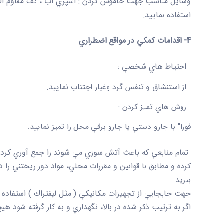
وسايل مناسب جهت خاموش كردن
:
اسپري آب ، كف مقاوم ال
استفاده نماييد.
4- اقدامات كمكي در مواقع اضطراري
احتياط هاي شخصي :
از استنشاق و تنفس گرد وغبار اجتناب نماييد
.
روش هاي تميز كردن :
فورا" با جارو دستي يا جارو برقي محل را تميز نماييد.
تمام منابعي كه باعث آتش سوزي مي شوند را جمع آوري كرده 
كرده و مطابق با قوانين و مقررات محلي، مواد دور ريختني را د
ببريد.
جهت جابجايي از تجهيزات مكانيكي ( مثل ليفتراك ) استفاده 
اگر به ترتيب ذكر شده در بالا، نگهداري و به كار گرفته شود هي