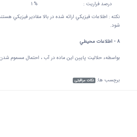
درصد فراريت
: % 1
نكته
: اطلاعات فيزيكي ارائه شده در بالا مقادير فيزيكي هستن
شود.
8 - اطلاعات محيطي
بواسطهء حلاليت پايين اين ماده در آب ، احتمال مسموم شدن 
برچسب ها:
نکات مراقبتی