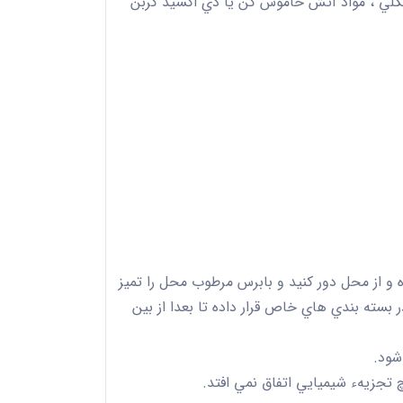
كلي ، مواد آتش خاموش كن يا دي اكسيد كربن
و از محل دور كنيد و بابرس مرطوب محل را تميز
ر بسته بندي هاي خاص قرار داده تا بعدا از بين
شود.
چ تجزيهء شيميايي اتفاق نمي افتد.