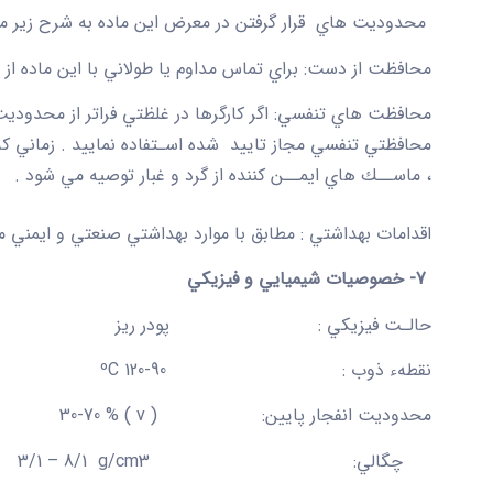
محدوديت هاي قرار گرفتن در معرض اين ماده به شرح زير مي
محافظت از دست:
براي تماس مداوم يا طولاني با اين ماده ا
محافظت هاي تنفسي:
اگر كارگرها در غلظتي فراتر از محدوديت 
محافظتي تنفسي مجاز تاييد شده اسـتفاده نماييد . زماني ك
، ماســك هاي ايمــن كننده از گرد و غبار توصيه مي شود .
اقدامات بهداشتي :
مطابق با موارد بهداشتي صنعتي و ايمني م
7- خصوصيات شيميايي و فيزيكي
حالـت فيزيكي :
پودر ريز
نقطهء ذوب :
120-90
ºC
محدوديت انفجار پايين
:
(
v
) % 70-30
چگالي
:
g/cm3
8/1
–
3/1